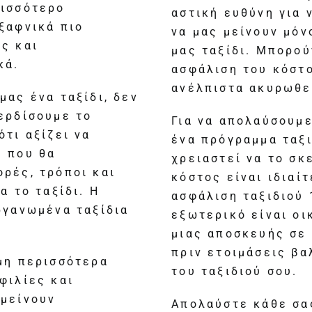
ρισσότερο
αστική ευθύνη για 
ξαφνικά πιο
να μας μείνουν μόν
ς και
μας ταξίδι. Μπορού
κά.
ασφάλιση του κόστο
ανέλπιστα ακυρωθεί
μας ένα ταξίδι, δεν
ερδίσουμε το
Για να απολαύσουμε
ότι αξίζει να
ένα πρόγραμμα ταξ
η που θα
χρειαστεί να το σκ
ρές, τρόποι και
κόστος είναι ιδιαί
α το ταξίδι. Η
ασφάλιση ταξιδιού 
ργανωμένα ταξίδια
εξωτερικό είναι ο
μιας αποσκευής σε 
πριν ετοιμάσεις βα
μη περισσότερα
του ταξιδιού σου.
φιλίες και
 μείνουν
Απολαύστε κάθε σας