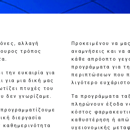
κόνες, αλλαγή
Προκειμένου να μα
γουρος τρόπος
αναμνήσεις και να 
τα.
κάθε απρόοπτο γεγ
προγράμματα για τ
ι την ευκαιρία για
περιπτώσεων που πι
ι για μια δική μας
λιγότερο ευχάριστο
ωτίζει πτυχές του
ου δεν γνωρίζαμε.
Τα προγράμματα τα
πληρώνουν έξοδα ν
α προγραμματίζουμε
κόστος φαρμακευτι
ρική διεργασία
καθυστέρηση ή απώ
ν καθημερινότητα
υγειονομικής μετα