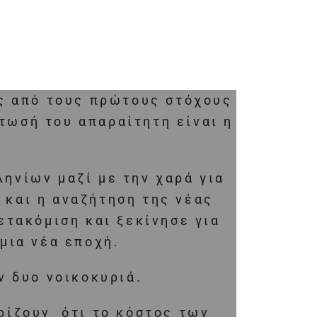
ας από τους πρώτους στόχους
άτωσή του απαραίτητη είναι η
ηνίων μαζί με την χαρά για
ε και η αναζήτηση της νέας
ετακόμιση και ξεκίνησε για
μια νέα εποχή.
ν δυο νοικοκυριά.
ρίζουν ότι το κόστος των