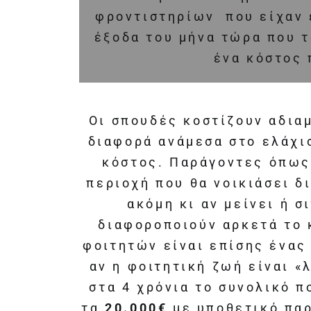
φροντιστηρίων που είχαν 
έξοδα του μήνα τώρα που τ
ένα κόστος 
Οι σπουδές κοστίζουν αδια
διαφορά ανάμεσα στο ελάχισ
κόστος. Παράγοντες όπως 
περιοχή που θα νοικιάσει δ
ακόμη κι αν μείνει ή σ
διαφοροποιούν αρκετά το 
φοιτητών είναι επίσης ένας
αν η φοιτητική ζωή είναι «
στα 4 χρόνια το συνολικό π
τα
20.000€
με υποθετικό παρ