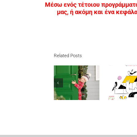
Μέσω ενός τέτοιου προγράμματο
μας, ή ακόμη και ένα κεφάλ
Related Posts
Υποχ
Το φως
ασφά
της
επιχ
ασφάλειας
AIRBNB
με τ
δεν
άνω 
τρεμοπαίζει
500
ευ