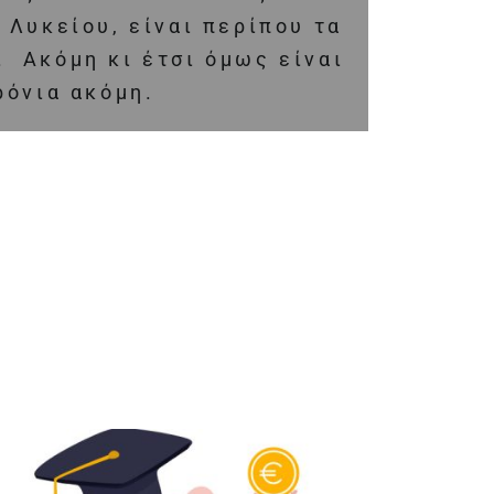
Λυκείου, είναι περίπου τα
. Ακόμη κι έτσι όμως είναι
ρόνια ακόμη.