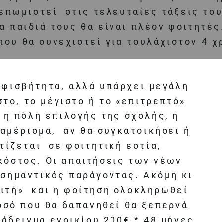
επωμιστεί στις τελευταίες τάξεις του 
α παιδιά τους θα είναι πλέον φοιτητές
που θα συνεχιστεί για τουλάχιστον 4 χ
μφισβήτητα, αλλά υπάρχει μεγάλη
το, το μέγιστο ή το «επιτρεπτό»
η πόλη επιλογής της σχολής, η
ιαμέρισμα, αν θα συγκατοικήσει ή
ιτίζεται σε φοιτητική εστία,
κόστος. Οι απαιτήσεις των νέων
 σημαντικός παράγοντας. Ακόμη κι
λιτή» και η φοίτηση ολοκληρωθεί
οσό που θα δαπανηθεί θα ξεπερνά
άδειγμα ενοικίου 200€ * 48 μήνες