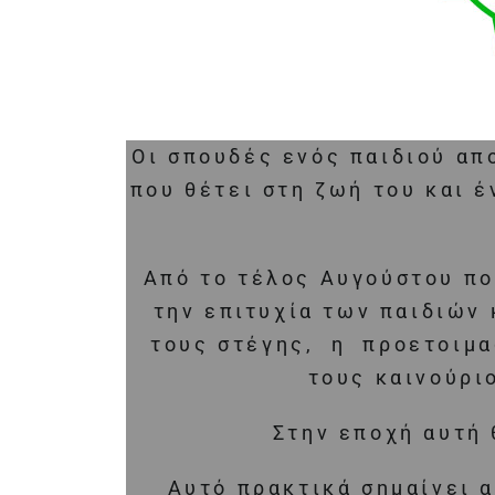
Οι σπουδές ενός παιδιού απ
που θέτει στη ζωή του και έ
Από το τέλος Αυγούστου πο
την επιτυχία των παιδιών 
τους στέγης, η προετοιμασ
τους καινούρι
Στην εποχή αυτή 
Αυτό πρακτικά σημαίνει 