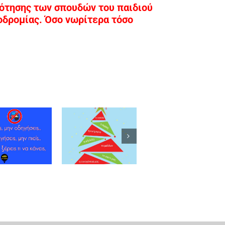
ότησης των σπουδών του παιδιού
ιοδρομίας. Όσο νωρίτερα τόσο
Αποτοξίνωση
Να τα
Safe
με ένα
πούμε;
Wallet
ταξίδι