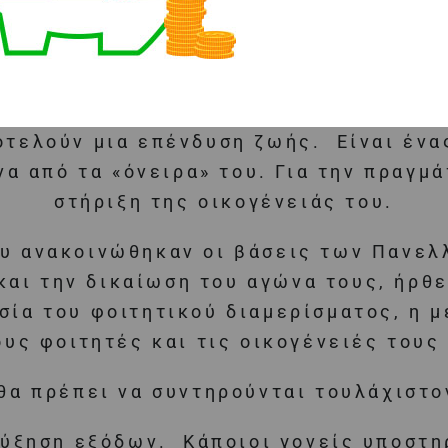
οτελούν μια επένδυση ζωής. Είναι έν
να από τα «όνειρα» του. Για την πραγμ
στήριξη της οικογένειάς του.
υ ανακοινώθηκαν οι βάσεις των Πανελλ
και την δικαίωση του αγώνα τους, ήρθ
ία του φοιτητικού διαμερίσματος, η μ
ους φοιτητές και τις οικογένειές τους 
θα πρέπει να συντηρούνται τουλάχιστο
αύξηση εξόδων. Κάποιοι γονείς υποστη