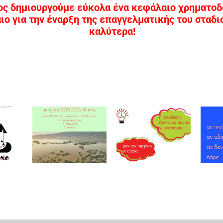
ς δημιουργούμε εύκολα ένα κεφάλαιο χρηματοδ
αιο για την έναρξη της επαγγελματικής του σταδ
καλύτερα!
ρεωτική
λιση
ειρήσεων
Έκπτωση
Οδήγηση
ζίρο
στον
& Αλκοόλ
των
ΕΝΦΙΑ
000
ρώ