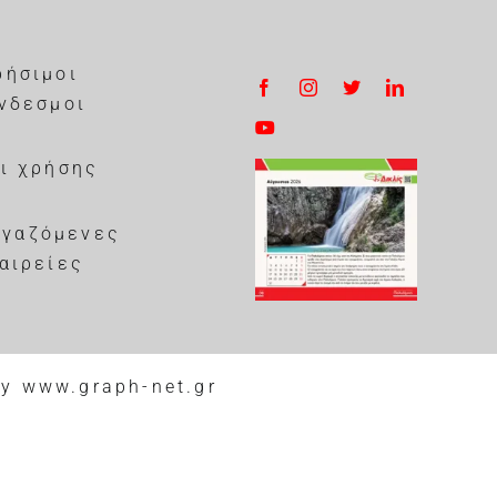
ρήσιμοι
νδεσμοι
ι χρήσης
ργαζόμενες
αιρείες
by
www.graph-net.gr