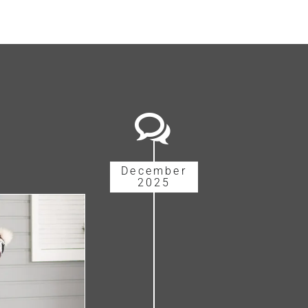
December
2025