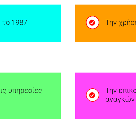
 το 1987
Την χρήσ
τις υπηρεσίες
Την επικ
αναγκών