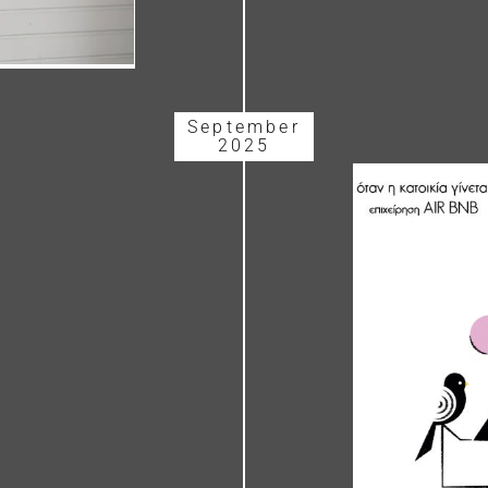
September
2025
AIRBNB