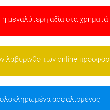
ι η μεγαλύτερη αξία στα χρήματά
τον λαβύρινθο των online προσφο
 & ολοκληρωμένα ασφαλισμένος