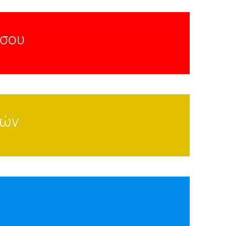
 σου
ρών