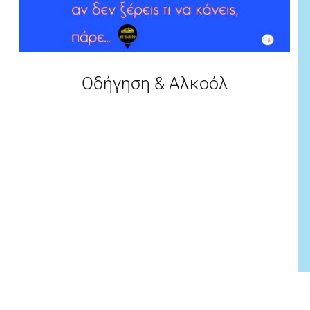
Οδήγηση & Αλκοόλ
Να τα πούμε;