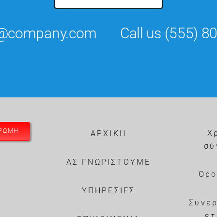
es@company.com
Call us
(555) 8
ΗΡΩΜΗ
Χ
ΑΡΧΙΚΗ
σύ
ΑΣ ΓΝΩΡΙΣΤΟΥΜΕ
Όρο
ΥΠΗΡΕΣΙΕΣ
Συνε
ετ