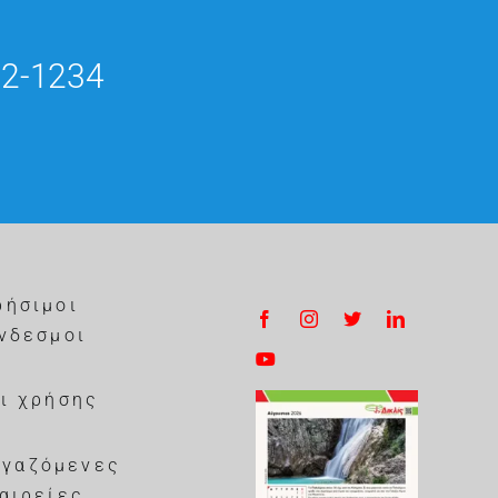
02-1234
ρήσιμοι
νδεσμοι
ι χρήσης
ργαζόμενες
αιρείες