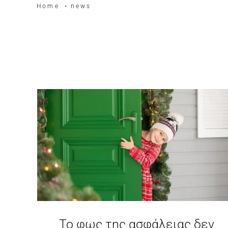
Home
news
δεν
AIRBNB
Το φως της ασφάλειας δεν