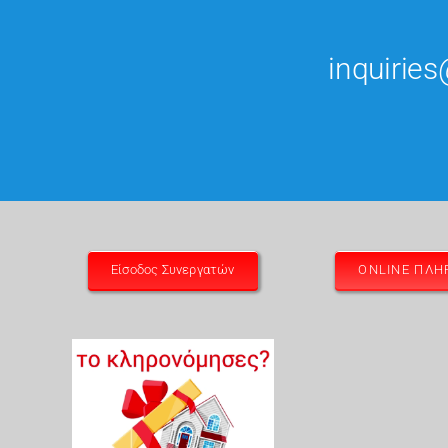
inquiri
Είσοδος Συνεργατών
ONLINE ΠΛ