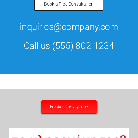
Book a Free Consultation
inquiries@company.com
Call us
(555) 802-1234
Είσοδος Συνεργατών